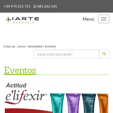
+34 974 215 715
681 262 565
Menú
Menú
Estás en...
inicio
>
Actualidad
>
Eventos
Eventos