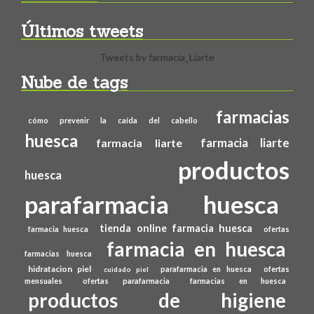
Últimos tweets
Tweets by farmacia_Liarte
Nube de tags
farmacias
cómo prevenir la caída del cabello
huesca
farmacia liarte
farmacia liarte
productos
huesca
parafarmacia huesca
tienda online farmacia huesca
farmacia huesca
ofertas
farmacia en huesca
farmacias huesca
hidratacion piel
parafarmacia en huesca
ofertas
cuidado piel
mensuales
ofertas parafarmacia
farmacias en huesca
productos de higiene