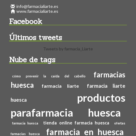
info@farmacialiarte.es
www.farmacialiarte.es
Facebook
Últimos tweets
Tweets by farmacia_Liarte
Nube de tags
farmacias
cómo prevenir la caída del cabello
huesca
farmacia liarte
farmacia liarte
productos
huesca
parafarmacia huesca
tienda online farmacia huesca
farmacia huesca
ofertas
farmacia en huesca
farmacias huesca