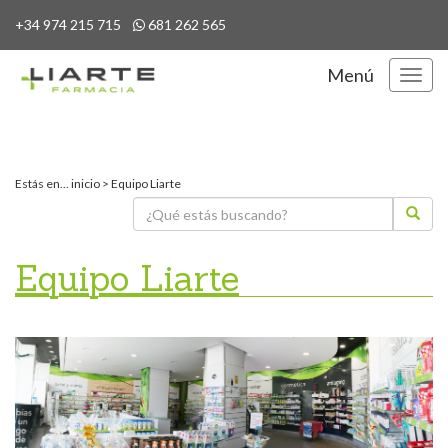
+34 974 215 715
681 262 565
Menú
Menú
Estás en...
inicio
>
Equipo Liarte
Equipo Liarte