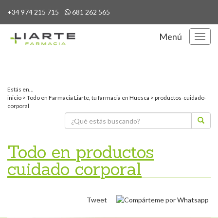
+34 974 215 715
681 262 565
Menú
Menú
Estás en...
inicio
>
Todo en Farmacia Liarte, tu farmacia en Huesca
> productos-cuidado-
corporal
Todo en productos
cuidado corporal
Tweet