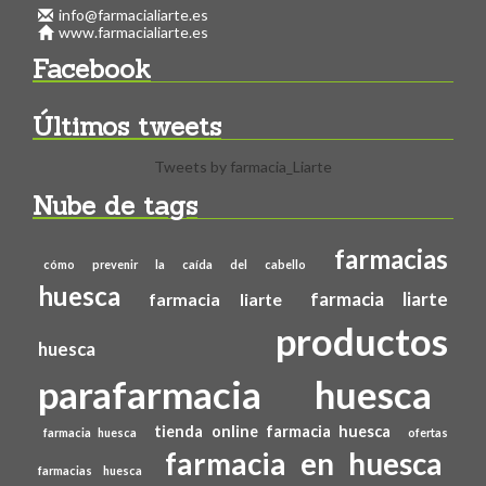
info@farmacialiarte.es
www.farmacialiarte.es
Facebook
Últimos tweets
Tweets by farmacia_Liarte
Nube de tags
farmacias
cómo prevenir la caída del cabello
huesca
farmacia liarte
farmacia liarte
productos
huesca
parafarmacia huesca
tienda online farmacia huesca
farmacia huesca
ofertas
farmacia en huesca
farmacias huesca