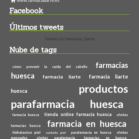
www.farmacialiarte.es
Facebook
Últimos tweets
Tweets by farmacia_Liarte
Nube de tags
farmacias
cómo prevenir la caída del cabello
huesca
farmacia liarte
farmacia liarte
productos
huesca
parafarmacia huesca
tienda online farmacia huesca
farmacia huesca
ofertas
farmacia en huesca
farmacias huesca
hidratacion piel
parafarmacia en huesca
ofertas
cuidado piel
mensuales
ofertas parafarmacia
farmacias en huesca